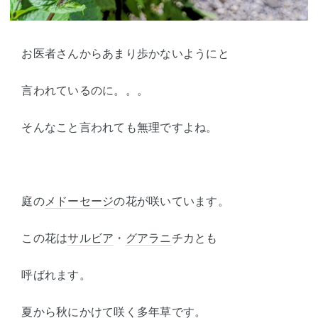
お医者さんからあまり歩かないようにと
言われているのに。。。
そんなこと言われても無理ですよね。
庭の
メドーセージ
の花が咲いています。
この花は
サルビア
・
グアラニ
チカとも
呼ばれます。
夏から秋にかけて咲く
多年草
です。