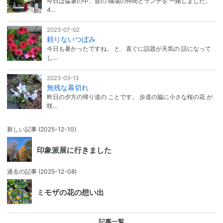
今日は猛暑の中、昔の 職場の仲間とランチを 一緒しました。
4…
2023-07-02
頼りないつぼみ
今日も暑かったですね。 と、直ぐに話題が天気の 話になって
し…
2023-03-13
無残な幕切れ
昨日の夕方の帰り道の ことです。 歩道の脇に小さな桜の花 が
咲…
新しい記事
(2025-12-10)
印象派展に行きました
過去の記事
(2025-12-08)
ミモザの花の想い出
記事一覧